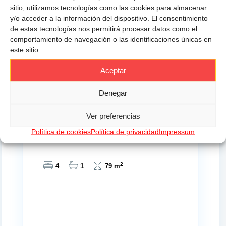
sitio, utilizamos tecnologías como las cookies para almacenar
y/o acceder a la información del dispositivo. El consentimiento
de estas tecnologías nos permitirá procesar datos como el
comportamiento de navegación o las identificaciones únicas en
este sitio.
Últimas novedades en Altamira
propiedades
Aceptar
Denegar
320.000 €
Ver preferencias
PISO A 100 METROS DE LA PLAYA
Política de cookies
Política de privacidad
Impressum
2
4
1
79 m