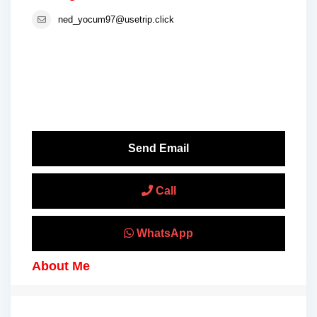
ned_yocum97@usetrip.click
Send Email
Call
WhatsApp
About Me