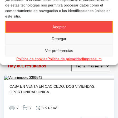
de estas tecnologías nos permitirá procesar datos como el
comportamiento de navegación o las identificaciones únicas en
Precio max:
+ opciones
este sitio.
Aceptar
Inmuebles en
Denegar
Cantabria
Ver preferencias
Política de cookies
Política de privacidad
Impressum
Hay 601 resultados
CASA EN VENTA EN CACICEDO: DOS VIVIENDAS,
OPORTUNIDAD ÚNICA.
2
6
3
359.67 m