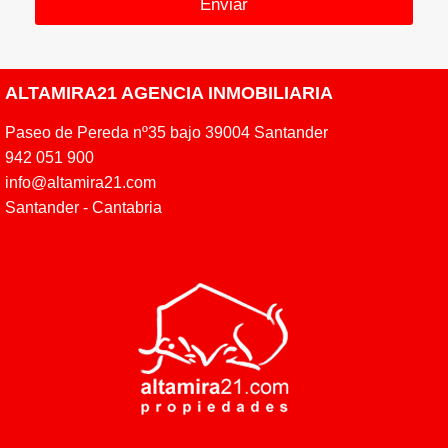
Enviar
v
a
c
i
d
ALTAMIRA21 AGENCIA INMOBILIARIA
a
d
Paseo de Pereda nº35 bajo 39004 Santander
*
942 051 900
info@altamira21.com
Santander - Cantabria