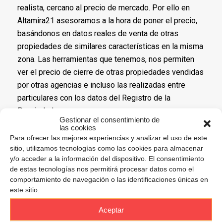
realista, cercano al precio de mercado. Por ello en
Altamira21 asesoramos a la hora de poner el precio,
basándonos en datos reales de venta de otras
propiedades de similares características en la misma
zona. Las herramientas que tenemos, nos permiten
ver el precio de cierre de otras propiedades vendidas
por otras agencias e incluso las realizadas entre
particulares con los datos del Registro de la
Propiedad.
Gestionar el consentimiento de
las cookies
Te ofrecemos está valoración. Rellena este breve
Para ofrecer las mejores experiencias y analizar el uso de este
formulario para poder estimarla y envíanoslo, te
sitio, utilizamos tecnologías como las cookies para almacenar
proporcionaremos el valor estimado y te lo
y/o acceder a la información del dispositivo. El consentimiento
de estas tecnologías nos permitirá procesar datos como el
explicamos.
comportamiento de navegación o las identificaciones únicas en
este sitio.
Nombre y apellidos
*
Correo electrónico
*
Aceptar