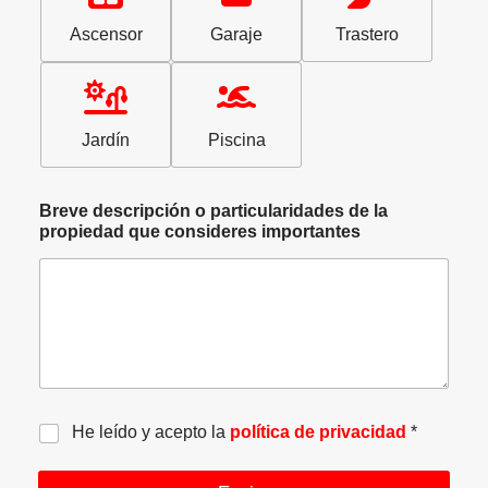
i
i
o
e
d
o
o
n
*
Ascensor
Garaje
Trastero
a
n
n
s
v
e
e
e
a
s
s
r
l
*
(
v
o
c
a
Jardín
Piscina
r
o
c
a
p
i
r
i
ó
*
Breve descripción o particularidades de la
a
n
propiedad que consideres importantes
)
*
*
P
He leído y acepto la
política de privacidad
*
r
i