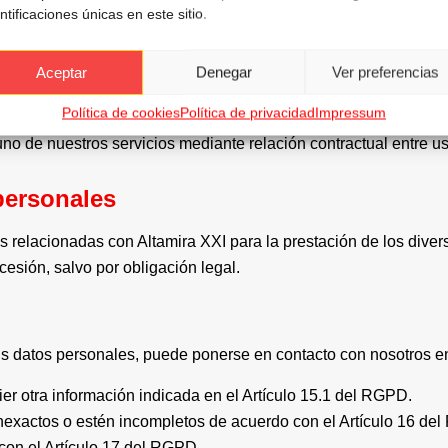
ntificaciones únicas en este sitio.
s del tratamiento. Por supuesto podrá retirar su consentimient
Aceptar
Denegar
Ver preferencias
vea menoscabado por sus derechos de privacidad, como por ejem
Política de cookies
Política de privacidad
Impressum
ondición de cliente.
no de nuestros servicios mediante relación contractual entre us
personales
relacionadas con Altamira XXI para la prestación de los diver
esión, salvo por obligación legal.
sus datos personales, puede ponerse en contacto con nosotros 
er otra información indicada en el Artículo 15.1 del RGPD.
inexactos o estén incompletos de acuerdo con el Artículo 16 de
con el Artículo 17 del RGPD.