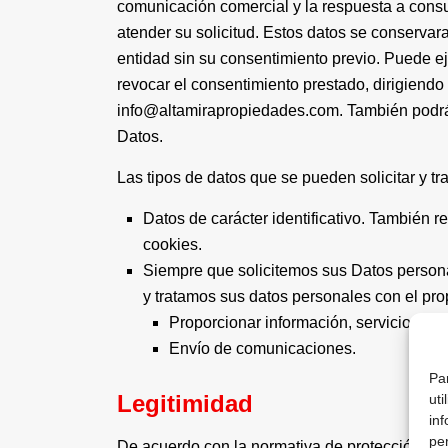
comunicación comercial y la respuesta a consu
atender su solicitud. Estos datos se conservar
entidad sin su consentimiento previo. Puede eje
revocar el consentimiento prestado, dirigiendo 
info@altamirapropiedades.com. También podrá 
Datos.
Las tipos de datos que se pueden solicitar y tra
Datos de carácter identificativo. También r
cookies.
Siempre que solicitemos sus Datos persona
y tratamos sus datos personales con el pro
Proporcionar información, servicios, pr
Envío de comunicaciones.
Par
Legitimidad
ut
inf
pe
De acuerdo con la normativa de protección de 