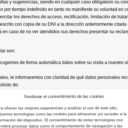
ltas y sugerencias, siendo en cualquier caso obligatorio su co
an por tiempo indefinido en tanto no manifieste su voluntad en 
rcitar los derechos de acceso, rectificación, limitación de trata
escrito con copia de su DNI a la dirección anteriormente citada 
en caso de no ver atendidos sus derechos presentar su recla
tar son:
ecogemos de forma automática datos sobre su visita a nuestro si
les, le informaremos con claridad de qué datos personales re
pósito de:
oductos, información relevante y novedades en el sector.
Gestionar el consentimiento de las cookies
a ofrecer las mejores experiencias y analizar el uso de este sitio,
ilizamos tecnologías como las cookies para almacenar y/o acceder a la
ormación del dispositivo. El consentimiento de estas tecnologías nos
rmitirá procesar datos como el comportamiento de navegación o las
datos aplicable, sus datos personales podrán tratarse siempre 