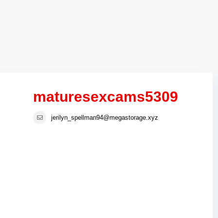
maturesexcams5309
jerilyn_spellman94@megastorage.xyz