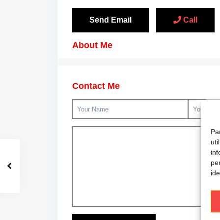
Send Email
Call
About Me
Contact Me
Par
ut
inf
pe
ide