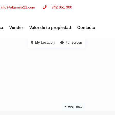
info@altamira21.com
942 051 900
ca
Vender
Valor de tu propiedad
Contacto
My Location
Fullscreen
open map