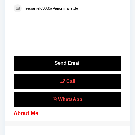
leebarfield3086@anonmails.de
Send Email
Call
WhatsApp
About Me