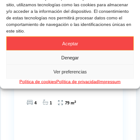
sitio, utilizamos tecnologías como las cookies para almacenar
y/o acceder a la información del dispositivo. El consentimiento
de estas tecnologías nos permitirá procesar datos como el
comportamiento de navegación o las identificaciones únicas en
este sitio.
Últimas novedades en Altamira
propiedades
Aceptar
Denegar
320.000 €
Ver preferencias
PISO A 100 METROS DE LA PLAYA
Política de cookies
Política de privacidad
Impressum
2
4
1
79 m