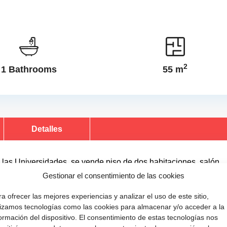
2
1 Bathrooms
55 m
Detalles
 las Universidades, se vende piso de dos habitaciones, salón
calefacción eléctrica, exterior, luminoso, zona tranquila y fácil
Gestionar el consentimiento de las cookies
, bien comunicado.
a ofrecer las mejores experiencias y analizar el uso de este sitio,
ilizamos tecnologías como las cookies para almacenar y/o acceder a la
ormación del dispositivo. El consentimiento de estas tecnologías nos
kWh/m²a | Certificado Energético F