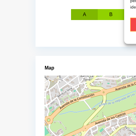
pe
ide
A
B
Map