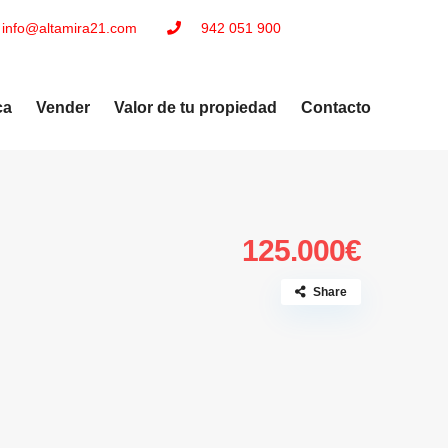
info@altamira21.com
942 051 900
ca
Vender
Valor de tu propiedad
Contacto
125.000€
Share