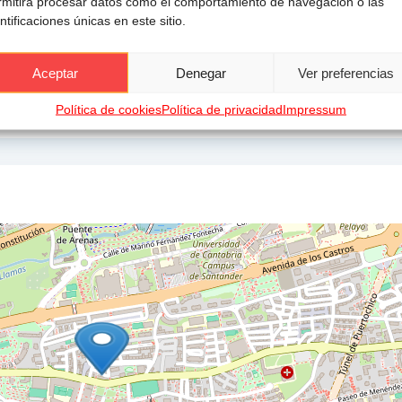
rmitirá procesar datos como el comportamiento de navegación o las
ntificaciones únicas en este sitio.
C
D
E
F
G
Aceptar
Denegar
Ver preferencias
kWh/m²a | Certificado de Emisiones F
Política de cookies
Política de privacidad
Impressum