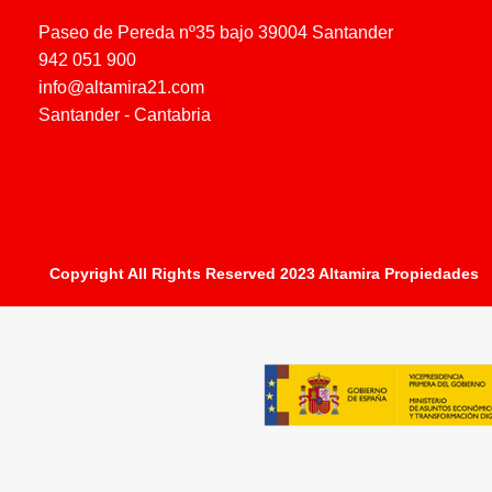
Paseo de Pereda nº35 bajo 39004 Santander
942 051 900
info@altamira21.com
Santander - Cantabria
Copyright All Rights Reserved 2023 Altamira Propiedades