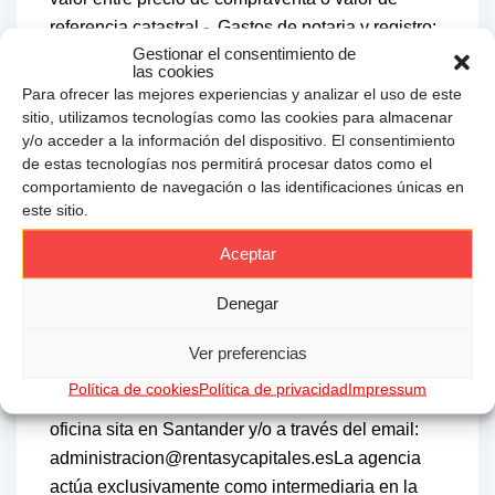
referencia catastral.-. Gastos de notaria y registro:
Gestionar el consentimiento de
aprox. entre 0.2% y 0.5% s/PV (aranceles
las cookies
variables según precio, número de copias y
Para ofrecer las mejores experiencias y analizar el uso de este
complejidad; cálculo según tarifas normativas). Si
sitio, utilizamos tecnologías como las cookies para almacenar
y/o acceder a la información del dispositivo. El consentimiento
se precisa hipoteca: tasación, condiciones y
de estas tecnologías nos permitirá procesar datos como el
costes bancarios según entidad elegida por el
comportamiento de navegación o las identificaciones únicas en
comprador; así como gastos de gestoría y
este sitio.
cualesquiera otros inherentes a la compraventa.
Aceptar
No se incluyen otros gastos o tributos puedan por
ley corresponder al comprador.El consumidor,
Denegar
conforme a la normativa vigente, podrá solicitar
información y documentación adicional relativa al
Ver preferencias
inmueble coma sus características, condiciones
Política de cookies
Política de privacidad
Impressum
de la operación y del servicio de mediación en la
oficina sita en Santander y/o a través del email:
administracion@rentasycapitales.esLa agencia
actúa exclusivamente como intermediaria en la