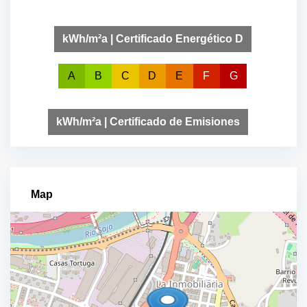
kWh/m²a | Certificado Energético D
A
B
C
D
E
F
G
kWh/m²a | Certificado de Emisiones
Map