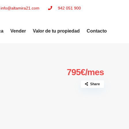
info@altamira21.com
942 051 900
ca
Vender
Valor de tu propiedad
Contacto
795€/mes
Share