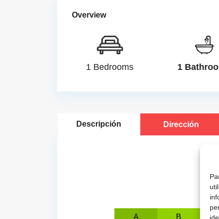
Overview
1 Bedrooms
1 Bathro
Descripción
Dirección
Par
ut
inf
pe
A
B
ide