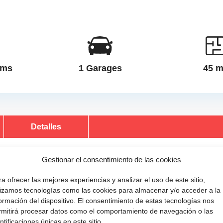
oms
1 Garages
45 
Detalles
Gestionar el consentimiento de las cookies
a ofrecer las mejores experiencias y analizar el uso de este sitio,
kWh/m²a | Certificado Energético E
ilizamos tecnologías como las cookies para almacenar y/o acceder a la
ormación del dispositivo. El consentimiento de estas tecnologías nos
rmitirá procesar datos como el comportamiento de navegación o las
C
D
E
F
G
ntificaciones únicas en este sitio.